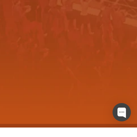
✅ Transaksi Cepat & Aman
✅ Customer Service 24/7
🎁 EXTRA BONUS PARLAY 100% 🎁
Menang parlay minimal 4 leg dan dapatkan
Extra Bonus hingga 100% bersama
SportGG
⚽️ 4 Leg ➜ Bonus 10%
⚽️ 5 Leg ➜ Bonus 20%
⚽️ 6 Leg ➜ Bonus 40%
⚽️ 7 Leg ➜ Bonus 60%
⚽️ 8 Leg+ ➜ BONUS 100% MAXWIN 💥
✅ Min bet Rp70K
✅ Odds min 1.7 / leg
✅ Bonus hingga Rp 27 juta / hari
Type a message here...
Semakin banyak leg tembus, semakin besar
Bonusnya 🚀
1
Yuk gas kan dan mainkan sekarang di
SportGG - Dewa Nya Taruhan Terpercaya
Super Mega Bonus :
🎁 Ikuti Event Balap TurnOver - World Cup