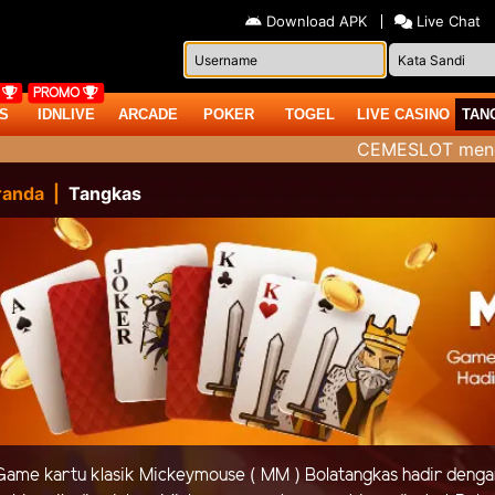
Download APK
Live Chat
O
PROMO
S
IDNLIVE
ARCADE
POKER
TOGEL
LIVE CASINO
TAN
CEMESLOT menghadirkan sistem DE
randa
Tangkas
Game kartu klasik Mickeymouse ( MM ) Bolatangkas hadir dengan