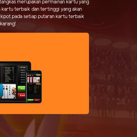
a tangkas merupakan permainan kartu yang
 kartu terbaik dan tertinggi yang akan
pot pada setiap putaran kartu terbaik
karang!