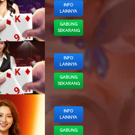
INFO
LAINNYA
GABUNG
SEKARANG
INFO
LAINNYA
GABUNG
SEKARANG
INFO
LAINNYA
GABUNG