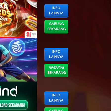
INFO
LAINNYA
GABUNG
SEKARANG
INFO
LAINNYA
GABUNG
SEKARANG
INFO
LAINNYA