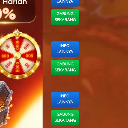
LAINNYA
GABUNG
SEKARANG
INFO
LAINNYA
GABUNG
SEKARANG
INFO
LAINNYA
GABUNG
SEKARANG