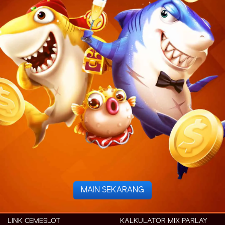
MAIN SEKARANG
LINK CEMESLOT
KALKULATOR MIX PARLAY