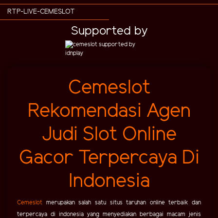
RTP-LIVE-CEMESLOT
Supported by
Cemeslot
Rekomendasi Agen
Judi Slot Online
Gacor Terpercaya Di
Indonesia
Cemeslot
merupakan salah satu situs taruhan online terbaik dan
terpercaya di indonesia yang menyediakan berbagai macam jenis